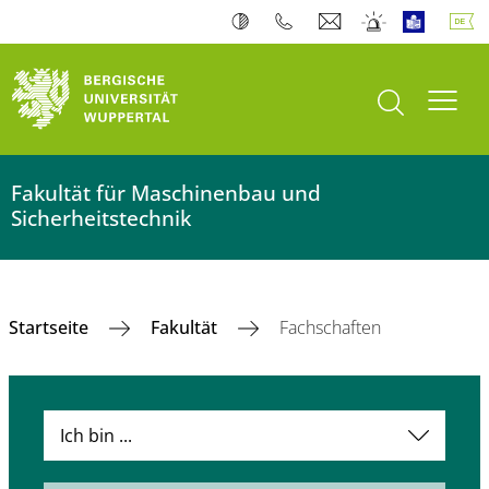
Suche öffnen
Navi
Fakultät für Maschinenbau und
Sicherheitstechnik
Startseite
Fakultät
Fachschaften
Ich bin ...